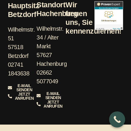
Standort
Wir
Hauptsitz
Hachenburg
freuen
Betzdorf
uns, Sie
Wilhelmstr.
Wilhelmstr.
kennenzulernen!
34 / Alter
51
Markt
57518
57627
Betzdorf
Hachenburg
02741
02662
1843638
5077049
E-MAIL
SENDEN
E-MAIL
JETZT
SENDEN
ANRUFEN
JETZT
ANRUFEN