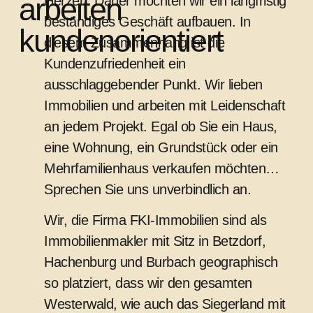
arbeiten
Herzen. Daher möchten wir ein langfristig
beständiges Geschäft aufbauen. In
kundenorientiert
diesem Zusammenhang ist die
Kundenzufriedenheit ein
ausschlaggebender Punkt. Wir lieben
Immobilien und arbeiten mit Leidenschaft
an jedem Projekt. Egal ob Sie ein Haus,
eine Wohnung, ein Grundstück oder ein
Mehrfamilienhaus verkaufen möchten…
Sprechen Sie uns unverbindlich an.
Wir, die Firma FKI-Immobilien sind als
Immobilienmakler mit Sitz in Betzdorf,
Hachenburg und Burbach geographisch
so platziert, dass wir den gesamten
Westerwald, wie auch das Siegerland mit