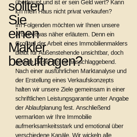
sollten
überhaupt und ist er sein Geld wert? Kann
ich mein Haus nicht privat verkaufen?
Sie
Im Folgenden möchten wir Ihnen unsere
einen
Arbeit etwas näher erläutern. Denn ein
Makler
Großteil der Arbeit eines Immobilienmaklers
bleibt für Außenstehende unsichtbar, doch
beauftragen?
gerade dieser Teil ist ausschlaggebend.
Nach einer ausführlichen Marktanalyse und
der Erstellung eines Verkaufskonzepts
halten wir unsere Ziele gemeinsam in einer
schriftlichen Leistungsgarantie unter Angabe
der Ablaufplanung fest. Anschließend
vermarkten wir Ihre Immobilie
aufmerksamkeitsstark und emotional über
verschiedene Kanäle. Wir wickeln alle